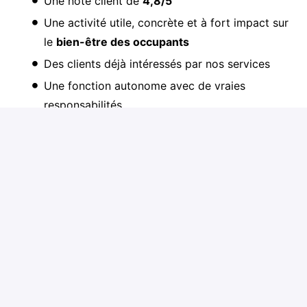
Une note client de
4,8/5
Une activité utile, concrète et à fort impact sur
le
bien-être des occupants
Des clients déjà intéressés par nos services
Une fonction autonome avec de vraies
responsabilités
Une équipe dynamique et ambitieuse
Une vraie opportunité de carrière dans une
entreprise en plein développement
Pré-requis du poste
Critères indispensables
Permis B obligatoire